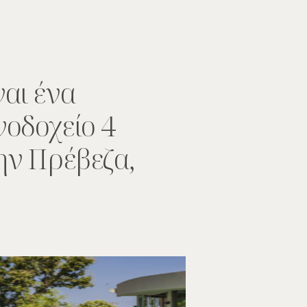
ναι ένα
νοδοχείο 4
ην Πρέβεζα,