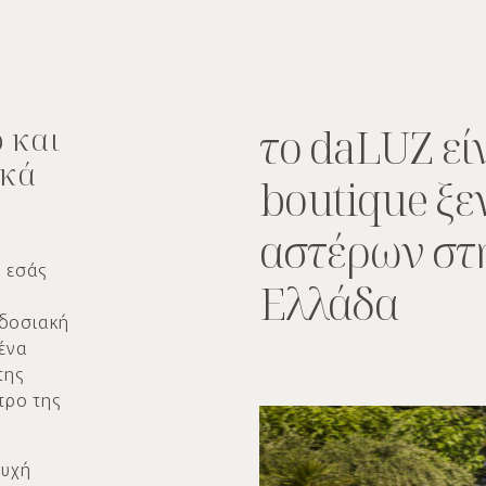
το daLUZ εί
ο και
ικά
boutique ξε
αστέρων στ
ς εσάς
Ελλάδα
αδοσιακή
 ένα
της
τρο της
ψυχή