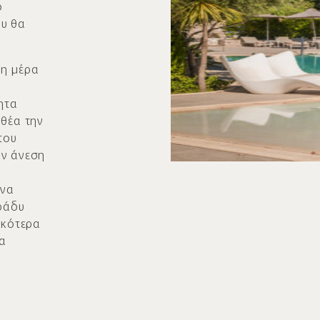
ο
ου θα
τη μέρα
ητα
 θέα την
που
ην άνεση
ένα
βράδυ
σκότερα
να